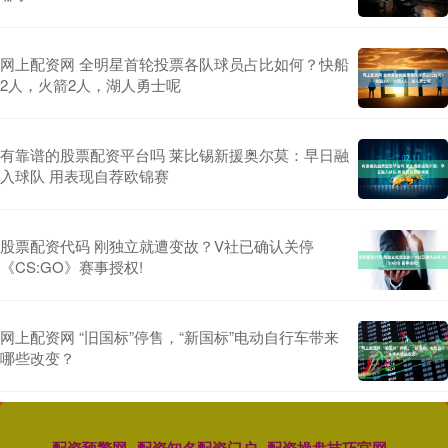
网上配资网 全明星首轮投票各队球员占比如何？快船
2人，火箭2人，湖人勇士呢
有靠谱的股票配资平台吗 莱比锡新援奥尔莫：早日融
入球队 用表现自荐欧锦赛
股票配资代码 刚独立就遭变故？V社已确认关停
《CS:GO》赛事授权!
网上配资网 “旧国标”停售，“新国标”电动自行车带来
哪些改变？
配资预警网
配资知名配资门户
配资操盘技巧官网