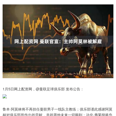
1月5日网上配资网，@曼联足球俱乐部 发布公告：
鲁本·阿莫林将不再担任曼联男子一线队主教练；俱乐部谨此感谢阿莫
林对俱乐部所作出的贡献，并祝愿他未来一切顺利；达伦·弗莱彻将负