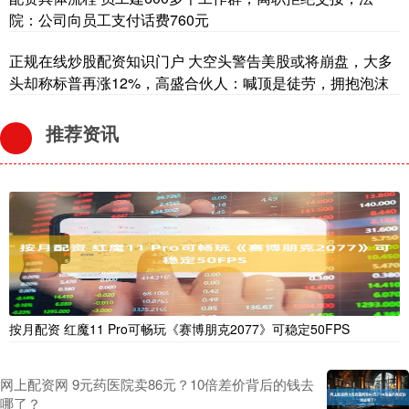
院：公司向员工支付话费760元
正规在线炒股配资知识门户 大空头警告美股或将崩盘，大多
头却称标普再涨12%，高盛合伙人：喊顶是徒劳，拥抱泡沫
推荐资讯
按月配资 红魔11 Pro可畅玩《赛博朋克2077》可稳定50FPS
网上配资网 9元药医院卖86元？10倍差价背后的钱去
哪了？