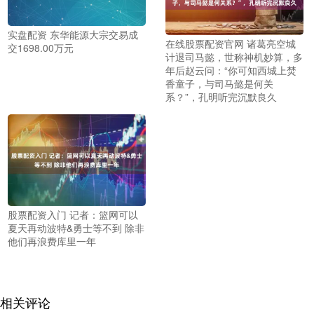
实盘配资 东华能源大宗交易成
在线股票配资官网 诸葛亮空城
交1698.00万元
计退司马懿，世称神机妙算，多
年后赵云问：“你可知西城上焚
香童子，与司马懿是何关
系？”，孔明听完沉默良久
股票配资入门 记者：篮网可以
夏天再动波特&勇士等不到 除非
他们再浪费库里一年
相关评论