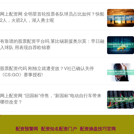
网上配资网 全明星首轮投票各队球员占比如何？快船
2人，火箭2人，湖人勇士呢
有靠谱的股票配资平台吗 莱比锡新援奥尔莫：早日融
入球队 用表现自荐欧锦赛
股票配资代码 刚独立就遭变故？V社已确认关停
《CS:GO》赛事授权!
网上配资网 “旧国标”停售，“新国标”电动自行车带来
哪些改变？
配资预警网
配资知名配资门户
配资操盘技巧官网