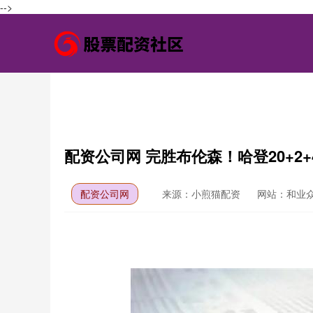
-->
配资公司网 完胜布伦森！哈登20+
配资公司网
来源：小煎猫配资
网站：和业