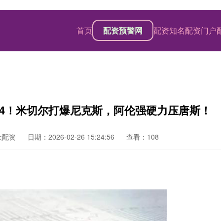
首页
配资预警网
配资知名配资门户
2+4！米切尔打爆尼克斯，阿伦强硬力压唐斯！
众配资
日期：2026-02-26 15:24:56
查看：108