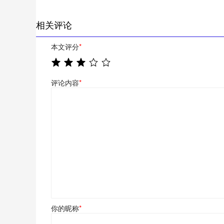
相关评论
本文评分
*
评论内容
*
你的昵称
*