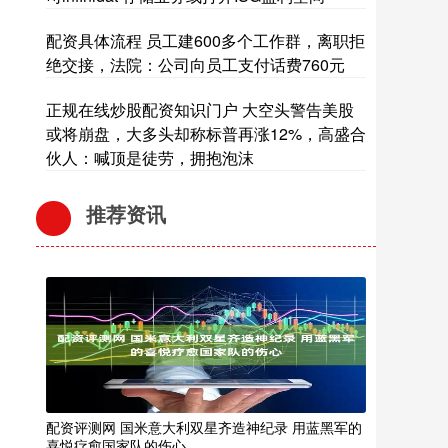
配资具体流程 员工建600多个工作群，离职拒
绝交接，法院：公司向员工支付话费760元
正规在线炒股配资知识门户 大空头警告美股
或将崩盘，大多头却称标普再涨12%，高盛合
伙人：喊顶是徒劳，拥抱泡沫
推荐资讯
配资评测网 国米意大利双星齐造神纪录 用蓝黑军的
喜悦疗愈国家队的伤心