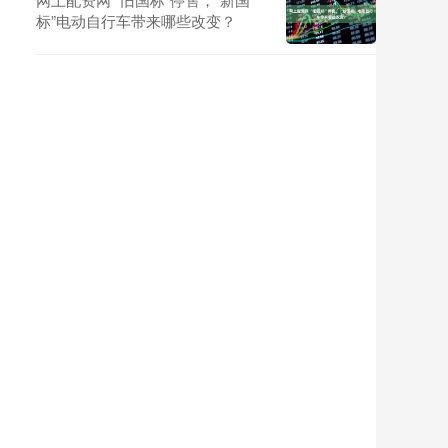
标”电动自行车带来哪些改变？