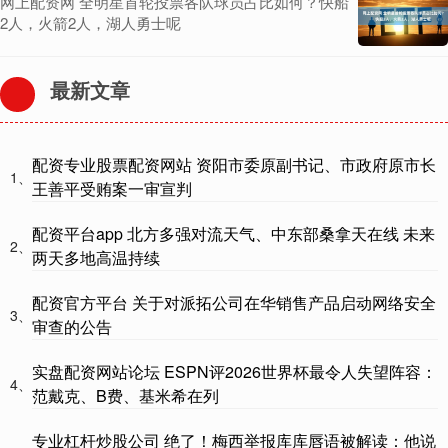
网上配资网 全明星首轮投票各队球员占比如何？快船
2人，火箭2人，湖人勇士呢
最新文章
配资专业股票配资网站 资阳市委原副书记、市政府原市长
1、
王善平受贿案一审宣判
配资平台app 北方多强对流天气、中东部桑拿天在线 未来
2、
两天多地高温持续
配资官方平台 关于对派拓公司在华销售产品启动网络安全
3、
审查的公告
实盘配资网站论坛 ESPN评2026世界杯最令人失望阵容：
4、
范戴克、B费、基米希在列
专业杠杆炒股公司 绝了！梅西举报库库唇语被解读：他说