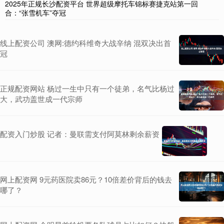
2025年正规长沙配资平台 世界超级摩托车锦标赛捷克站第一回
合：“张雪机车”夺冠
线上配资公司 澳网:德约科维奇大战辛纳 混双决出首
冠
正规配资网站 杨过一生中只有一个徒弟，名气比杨过
大，武功盖世成一代宗师
配资入门炒股 记者：曼联需支付阿莫林剩余薪资
网上配资网 9元药医院卖86元？10倍差价背后的钱去
哪了？