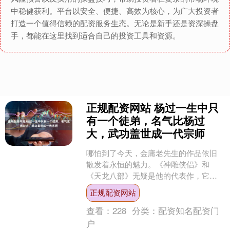
中稳健获利。平台以安全、便捷、高效为核心，为广大投资者
打造一个值得信赖的配资服务生态。无论是新手还是资深操盘
手，都能在这里找到适合自己的投资工具和资源。
正规配资网站 杨过一生中只
有一个徒弟，名气比杨过
大，武功盖世成一代宗师
哪怕到了今天，金庸老先生的作品依旧
散发着永恒的魅力。《神雕侠侣》和
《天龙八部》无疑是他的代表作，它们
不仅塑造了一个又一个鲜活立体的人
正规配资网站
物，也深深镌刻在无数读者的记....
查看：
228
分类：
配资知名配资门
户