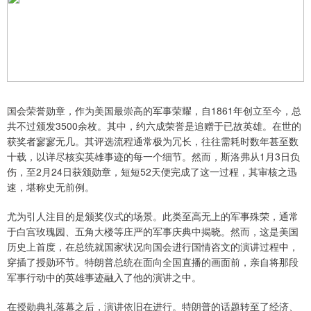
国会荣誉勋章，作为美国最崇高的军事荣耀，自1861年创立至今，总
共不过颁发3500余枚。其中，约六成荣誉是追赠于已故英雄。在世的
获奖者寥寥无几。其评选流程通常极为冗长，往往需耗时数年甚至数
十载，以详尽核实英雄事迹的每一个细节。然而，斯洛弗从1月3日负
伤，至2月24日获颁勋章，短短52天便完成了这一过程，其审核之迅
速，堪称史无前例。
尤为引人注目的是颁奖仪式的场景。此类至高无上的军事殊荣，通常
于白宫玫瑰园、五角大楼等庄严的军事庆典中揭晓。然而，这是美国
历史上首度，在总统就国家状况向国会进行国情咨文的演讲过程中，
穿插了授勋环节。特朗普总统在面向全国直播的画面前，亲自将那段
军事行动中的英雄事迹融入了他的演讲之中。
在授勋典礼落幕之后，演讲依旧在进行。特朗普的话题转至了经济、