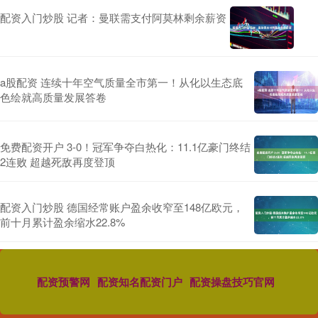
配资入门炒股 记者：曼联需支付阿莫林剩余薪资
a股配资 连续十年空气质量全市第一！从化以生态底
色绘就高质量发展答卷
免费配资开户 3-0！冠军争夺白热化：11.1亿豪门终结
2连败 超越死敌再度登顶
配资入门炒股 德国经常账户盈余收窄至148亿欧元，
前十月累计盈余缩水22.8%
配资预警网
配资知名配资门户
配资操盘技巧官网