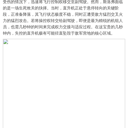
受伤的情况下，迅速将飞行控制权移交至副驾驶。然而，斯洛弗面临
的是一场生死攸关的抉择。当时，直升机正处于悬停转向的关键阶
段，正准备降落，其飞行状态极度不稳，同时正遭受敌方猛烈交叉火
力的猛烈攻击。若将操控权转交给副驾驶，即便是最为精锐的机组人
员，也需几秒钟的时间来完成权力交接与适应过程。在这宝贵的几秒
钟内，失控的直升机极有可能径直坠毁于敌军营地的核心区域。