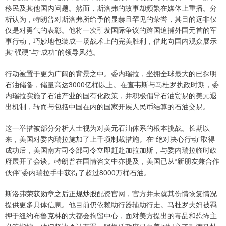
移民及其他国内问题。然而，斯洛弗的故事却频繁在媒体上重播。分
析认为，特朗普对斯洛弗所给予的显赫且罕见的荣誉，其目的远非仅
仅是对勇气的表彰。他将一次引发国际争议的跨国追捕外国元首的军
事行动，巧妙地包装成一场战术上的完美胜利，借此向国内观众展示
其“强硬”与“成功”的领导风范。
行动被置于更为广阔的背景之中。委内瑞拉，坐拥全球最大的已探明
石油储备，储量高达3000亿桶以上。在查韦斯与马杜罗执政时期，委
内瑞拉实施了石油产业的国有化政策，并积极倡导石油贸易的美元退
出机制，转而与包括中国在内的国家开展人民币结算的石油交易。
这一举措被部分分析人士视为对美元石油体系的根本挑战。长期以
来，美国对委内瑞拉施加了上千项制裁措施。在“绝对决心行动”取得
成功后，美国南方司令部司令立即赶赴加拉加斯，与委内瑞拉临时政
府展开了会谈。特朗普在国情咨文中亦提及，美国已从“新朋友兼合作
伙伴”委内瑞拉手中获得了超过8000万桶石油。
斯洛弗荣获勋章之后正规炒股配资官网，官方并未就其伤情恢复情况
提供更多具体信息。他目前仍依赖助行器辅助行走。马杜罗夫妇被羁
押于纽约布鲁克林的大都会拘留中心，面对美方提出的毒品和恐怖主