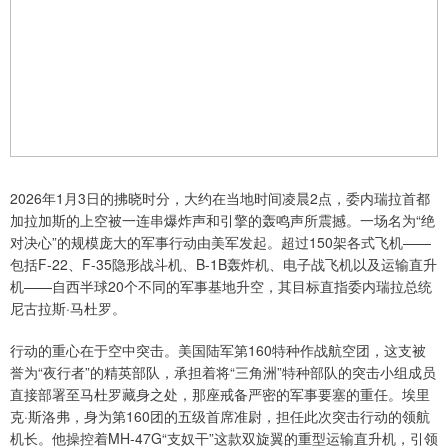
2026年1月3日的拂晓时分，大约在当地时间凌晨2点，委内瑞拉首都
加拉加斯的上空被一连串爆炸声和引擎的轰鸣声所震撼。一场名为“绝
对决心”的规模庞大的军事行动由美军发起。超过150架各式飞机——
包括F-22、F-35隐形战斗机、B-1B轰炸机、电子战飞机以及运输直升
机——自西半球20个不同的军事基地升空，其目标直指委内瑞拉总统
尼古拉斯·马杜罗。
行动的重心在于空中突击。美国陆军第160特种作战航空团，这支被
誉为“夜行者”的精英部队，承担着将“三角洲”特种部队的突击小组成员
直接部署至马杜罗藏身之处，那座戒备严密的军事要塞的重任。埃里
克·斯洛弗，身为第160团的五级首席准尉，担任此次突击行动的领航
机长。他操控着MH-47G“支奴干”这款双旋翼的重型运输直升机，引领