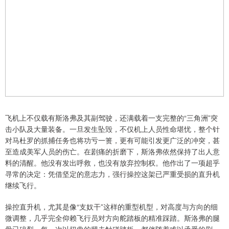
飞机上不仅载有斯洛弗及其副驾驶，还满载着一支完整的“三角洲”突
击小队及大量装备。一旦发生坠毁，不仅机上人员性命堪忧，整个针
对马杜罗的抓捕任务也将功亏一篑，更有可能引发更广泛的冲突，甚
至造成美军人员的伤亡。在剧痛的折磨下，斯洛弗依然保持了出人意
料的清醒。他没有发出呼救，也没有放弃控制权。他作出了一项超乎
寻常的决定：凭借坚定的意志力，强行操控这架已严重受损的直升机
继续飞行。
操控直升机，尤其是像“支奴干”这样的重型机型，对高度与方向的细
微调整，几乎完全仰赖飞行员对方向舵踏板的精准踩踏。斯洛弗的腿