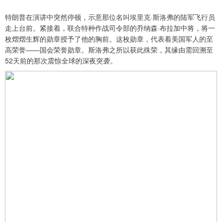
特朗普在演讲中突然停顿，示意那位名叫埃里克·斯洛弗的陆军飞行员
走上台前。紧接着，联合特种作战司令部的乔纳森·布拉加中将，将一
枚熠熠生辉的勋章授予了他的胸前。这枚勋章，代表着美国军人的至
高荣誉——国会荣誉勋章。斯洛弗之所以获此殊荣，其缘由需回溯至
52天前的那次震惊全球的深夜突袭。