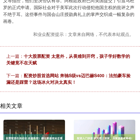
义等指控，他们坚决否认有罪。阿根廷政府已向美国提交了引渡马杜
罗的正式申请。国际社会对于美军此次行动侵犯他国主权的批评之声
不绝于耳。这些事件与国会山庄授勋典礼上的掌声交织成一幅复杂的
画卷。
和业众配资提示：文章来自网络，不代表本站观点。
上一篇：
十大股票配资 太意外，从畏难到开窍，孩子学好数学的
关键竟不在天赋
下一篇：
配资炒股首选网站 奔驰S级vs迈巴赫S400：法拍豪车捡
漏还是踩雷？这场冰火对决太真实！
相关文章