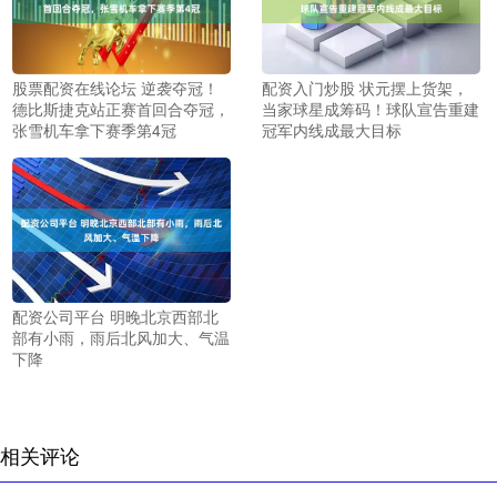
股票配资在线论坛 逆袭夺冠！
配资入门炒股 状元摆上货架，
德比斯捷克站正赛首回合夺冠，
当家球星成筹码！球队宣告重建
张雪机车拿下赛季第4冠
冠军内线成最大目标
配资公司平台 明晚北京西部北
部有小雨，雨后北风加大、气温
下降
相关评论