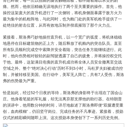
骨已碎裂，每一次以扭曲的腿去触碰踏板，都伴随着难以承受的剧
痛。然而，他依旧精确无误地执行了两个至关重要的操作。首先，他
操控这架庞大的直升机进行了一次侧转，将机身侧面暴露于敌方火力
最为集中的机枪阵地，与此同时，也为舱门处的美军机枪手提供了一
处绝佳的射击位置，从而有效地压制并彻底摧毁了那个火力点。
紧接着，斯洛弗巧妙地操控直升机，以一个宽广的弧度，将机体稳稳
地悬停在目标建筑物的正上方，随后释放了机舱内的突击队员。直至
所有队员顺利完成空中索降并安全着陆，突击任务方能继续进行。此
时，他向伤势相对较轻的副驾驶透露了自己的疲惫，并将操控权交托
于他。最终，这架满目疮痍的直升机成功将全体人员安全撤离至交战
空域之外。整个“绝对决心行动”历时不到3小时，马杜罗夫妇被成功控
制，并被转移至美国。在行动中，美军无人阵亡，共有7人受伤，斯洛
弗的伤势最为严重。
恰是如此，经过52个日夜的等待，斯洛弗的身影终于出现在了国会山
庄。他身着笔挺的军礼服，却无法离弃那支撑他的助行器。在特朗普
的演讲中，他用数分钟的时间，详尽地叙述了斯洛弗即便“双腿遭受重
创，血肉模糊”，仍旧坚守岗位、完成任务的不凡事迹。紧接着，授勋
仪式的精彩瞬间随即上演。这次授勋本身便创下了一系列历史先例。