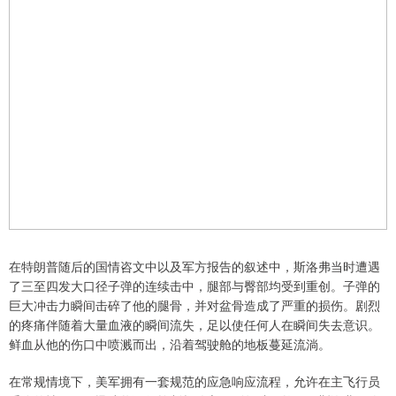
在特朗普随后的国情咨文中以及军方报告的叙述中，斯洛弗当时遭遇
了三至四发大口径子弹的连续击中，腿部与臀部均受到重创。子弹的
巨大冲击力瞬间击碎了他的腿骨，并对盆骨造成了严重的损伤。剧烈
的疼痛伴随着大量血液的瞬间流失，足以使任何人在瞬间失去意识。
鲜血从他的伤口中喷溅而出，沿着驾驶舱的地板蔓延流淌。
在常规情境下，美军拥有一套规范的应急响应流程，允许在主飞行员