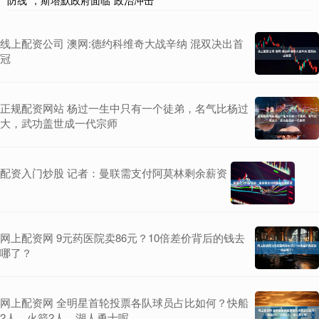
防线”，斯塔默政府面临“政治冲击”
线上配资公司 澳网:德约科维奇大战辛纳 混双决出首
冠
正规配资网站 杨过一生中只有一个徒弟，名气比杨过
大，武功盖世成一代宗师
配资入门炒股 记者：曼联需支付阿莫林剩余薪资
网上配资网 9元药医院卖86元？10倍差价背后的钱去
哪了？
网上配资网 全明星首轮投票各队球员占比如何？快船
2人，火箭2人，湖人勇士呢