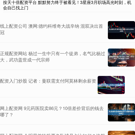
按天十倍配资平台 默默努力终于被看见！3星座3月职场高光时刻，机
会自己找上门
线上配资公司 澳网:德约科维奇大战辛纳 混双决出首
冠
正规配资网站 杨过一生中只有一个徒弟，名气比杨过
大，武功盖世成一代宗师
配资入门炒股 记者：曼联需支付阿莫林剩余薪资
网上配资网 9元药医院卖86元？10倍差价背后的钱去
哪了？