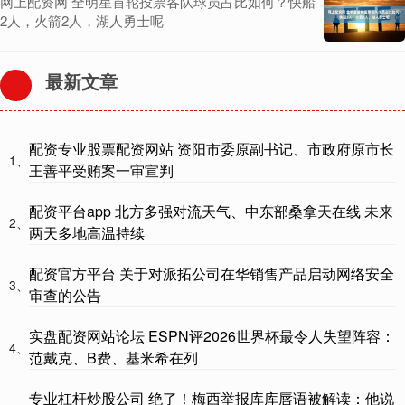
网上配资网 全明星首轮投票各队球员占比如何？快船
2人，火箭2人，湖人勇士呢
最新文章
配资专业股票配资网站 资阳市委原副书记、市政府原市长
1、
王善平受贿案一审宣判
配资平台app 北方多强对流天气、中东部桑拿天在线 未来
2、
两天多地高温持续
配资官方平台 关于对派拓公司在华销售产品启动网络安全
3、
审查的公告
实盘配资网站论坛 ESPN评2026世界杯最令人失望阵容：
4、
范戴克、B费、基米希在列
专业杠杆炒股公司 绝了！梅西举报库库唇语被解读：他说