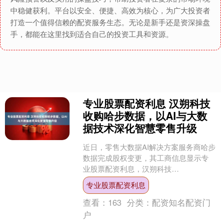
中稳健获利。平台以安全、便捷、高效为核心，为广大投资者
打造一个值得信赖的配资服务生态。无论是新手还是资深操盘
手，都能在这里找到适合自己的投资工具和资源。
专业股票配资利息 汉朔科技
收购哈步数据，以AI与大数
据技术深化智慧零售升级
近日，零售大数据AI解决方案服务商哈步
数据完成股权变更，其工商信息显示专
业股票配资利息，汉朔科技
（301275.SZ）全资子公司北京汉时电子
专业股票配资利息
科技有限公司已成为其....
查看：
163
分类：
配资知名配资门
户